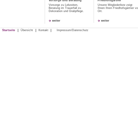
Vorsorge und Beratung
Friedhofsgärtner
Vorsorge zu Lebzeiten,
Unsere Mitgliederliste zeigt
Beratung im Trauerfall zu
Ihnen Ihren Friedhofsgärtner vo
Dekoration und Grabpflege.
Ort.
weiter
weiter
|
|
|
Startseite
Übersicht
Kontakt
Impressum/Datenschutz